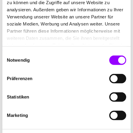
Das Hochhaus
zu können und die Zugriffe auf unsere Website zu
analysieren. Außerdem geben wir Informationen zu Ihrer
Projekte
Verwendung unserer Website an unsere Partner für
Journal
Agentur
soziale Medien, Werbung und Analysen weiter. Unsere
Jobs
Partner führen diese Informationen möglicherweise mit
Kontakt
weiteren Daten zusammen, die Sie ihnen bereitgestellt
Hochhaus Digital
haben oder die sie im Rahmen Ihrer Nutzung der Dienste
Das Hochhaus
gesammelt haben.
Einwilligungsauswahl
Projekte
Notwendig
Journal
Agentur
Jobs
Präferenzen
Kontakt
Hochhaus Digital
Das Hochhaus
Statistiken
Marketing
Das Hochhaus beim B2Run.