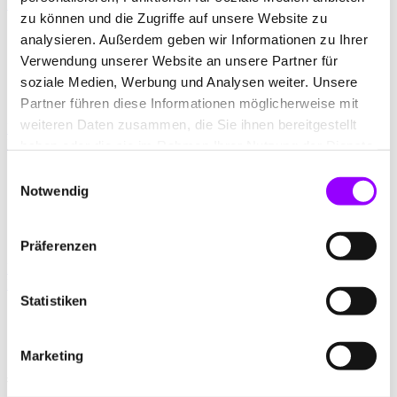
Das Hochhaus
zu können und die Zugriffe auf unsere Website zu
Projekte
analysieren. Außerdem geben wir Informationen zu Ihrer
Journal
Verwendung unserer Website an unsere Partner für
Agentur
soziale Medien, Werbung und Analysen weiter. Unsere
Jobs
Kontakt
Partner führen diese Informationen möglicherweise mit
weiteren Daten zusammen, die Sie ihnen bereitgestellt
Hochhaus Digital
Das Hochhaus
haben oder die sie im Rahmen Ihrer Nutzung der Dienste
gesammelt haben.
Einwilligungsauswahl
Projekte
Journal
Notwendig
Agentur
Jobs
Kontakt
Präferenzen
Hochhaus Digital
Das Hochhaus
Statistiken
Marketing
#wirsindmehr