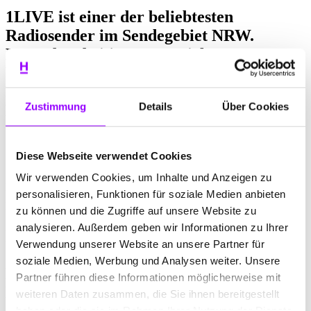
1LIVE ist einer der beliebtesten
Radiosender im Sendegebiet NRW.
Besonders bei jüngeren Zielgruppen.
Weil 1LIVE nicht einfach
Radioprogramm macht, sondern das
Zustimmung
Details
Über Cookies
Leben im Sendegebiet – oder Sektor, wie
es bei 1LIVE heißt – aktiv begleitet und
mitgestaltet. Und wir wurden beauftragt,
Diese Webseite verwendet Cookies
genau dass den Menschen im Sendegebiet
Wir verwenden Cookies, um Inhalte und Anzeigen zu
in Erinnerung zu rufen – mit einer
personalisieren, Funktionen für soziale Medien anbieten
multimedialen Kampagne.
zu können und die Zugriffe auf unsere Website zu
analysieren. Außerdem geben wir Informationen zu Ihrer
Für uns war klar, das darf nicht einfach
Verwendung unserer Website an unsere Partner für
eine Kampagne werden. Es muss ein
soziale Medien, Werbung und Analysen weiter. Unsere
Bekenntnis sein. Zum Leben, zu den
Partner führen diese Informationen möglicherweise mit
Menschen und natürlich zu dem, was
weiteren Daten zusammen, die Sie ihnen bereitgestellt
haben oder die sie im Rahmen Ihrer Nutzung der Dienste