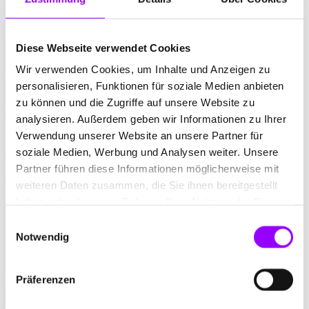
Das Fachjournal „kompetenz wasser“ der
StEB Köln erstrahlt in neuem Glanz! Wir
Diese Webseite verwendet Cookies
haben die Publikation für Abwasser,
Überflutungsschutz und Gewässer
Wir verwenden Cookies, um Inhalte und Anzeigen zu
personalisieren, Funktionen für soziale Medien anbieten
komplett überarbeitet.
zu können und die Zugriffe auf unsere Website zu
analysieren. Außerdem geben wir Informationen zu Ihrer
Vom „Wasser Besser Macher“, dem
Verwendung unserer Website an unsere Partner für
Slogan der StEB, zum „Wasser Besser
soziale Medien, Werbung und Analysen weiter. Unsere
Wisser“. Diese kreative Leitidee findet
Partner führen diese Informationen möglicherweise mit
sich in der Gestaltung wieder. Das
weiteren Daten zusammen, die Sie ihnen bereitgestellt
Journal ist mit abstrahierten
haben oder die sie im Rahmen Ihrer Nutzung der Dienste
Elementen einer Enzyklopädie gestaltet.
gesammelt haben.
Einwilligungsauswahl
Das Layout ist systematisch aufgebaut,
Notwendig
mit klaren Unterscheidungen der
Textformen, Fokusbereiche, Infokästen
Präferenzen
und Kurzinfos. Zudem