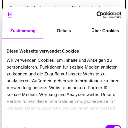
Stimme hier der Verwendung von Marketing Cookies zu
um
Videos externer Anbieter auf unserer Website sehen zu
können.
Zustimmung
Details
Über Cookies
CD Anpassung
Der Weg zur neuen Marke
Diese Webseite verwendet Cookies
Das Ziel und unsere Aufgabe: zukünftig
Wir verwenden Cookies, um Inhalte und Anzeigen zu
ein hochwertiges, eigenständiges
personalisieren, Funktionen für soziale Medien anbieten
Erscheinungsbild zu haben, mit dem an
zu können und die Zugriffe auf unsere Website zu
analysieren. Außerdem geben wir Informationen zu Ihrer
allen Touchpoints die Einzigartigkeit und
Verwendung unserer Website an unsere Partner für
das Flair des Unternehmens
soziale Medien, Werbung und Analysen weiter. Unsere
wahrnehmbar wird.
Partner führen diese Informationen möglicherweise mit
weiteren Daten zusammen, die Sie ihnen bereitgestellt
haben oder die sie im Rahmen Ihrer Nutzung der Dienste
Dabei waren die folgenden
gesammelt haben.
Einwilligungsauswahl