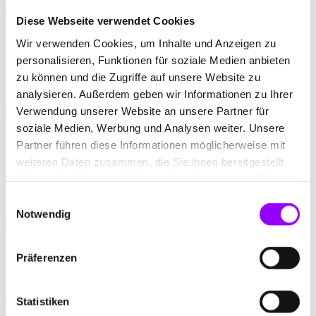
Das Hochhaus
Diese Webseite verwendet Cookies
Projekte
Journal
Wir verwenden Cookies, um Inhalte und Anzeigen zu
Agentur
personalisieren, Funktionen für soziale Medien anbieten
Jobs
zu können und die Zugriffe auf unsere Website zu
Kontakt
analysieren. Außerdem geben wir Informationen zu Ihrer
Hochhaus Digital
Verwendung unserer Website an unsere Partner für
Das Hochhaus
soziale Medien, Werbung und Analysen weiter. Unsere
Projekte
Partner führen diese Informationen möglicherweise mit
Journal
weiteren Daten zusammen, die Sie ihnen bereitgestellt
Agentur
Jobs
haben oder die sie im Rahmen Ihrer Nutzung der Dienste
Kontakt
gesammelt haben.
Einwilligungsauswahl
Hochhaus Digital
Notwendig
Das Hochhaus
Präferenzen
Statistiken
Kölsch trifft Zukunft – im NetBüdchen.